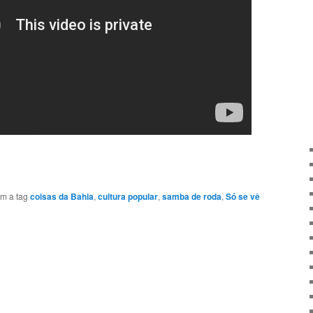
m a tag
coisas da Bahia
,
cultura popular
,
samba de roda
,
Só se vê