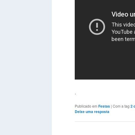
.
Publicado em
Festas
|
Com a tag
2 
Deixe uma resposta