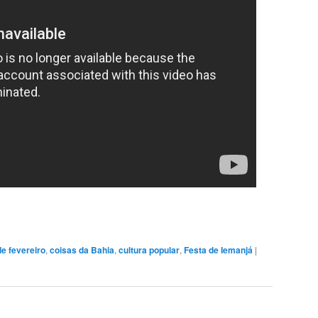
de fevereiro
,
coisas da Bahia
,
cultura popular
,
Festa de Iemanjá
|