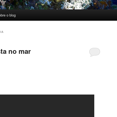
obre o blog
IA
sta no mar