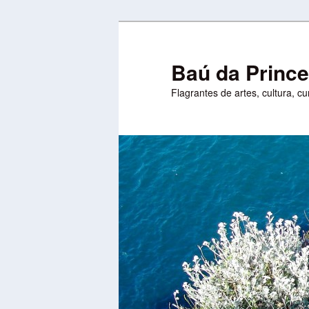
Pular
Pular
para
para
o
o
Baú da Princ
conteúdo
conteúdo
Flagrantes de artes, cultura, c
principal
secundário