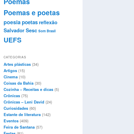
Poemas
Poemas e poetas
poesia
poetas
reflexão
Salvador
Sesc
Som Brasil
UEFS
CATEGORIAS
Artes plásticas
(34)
Artigos
(15)
Cinema
(10)
Coisas da Bahia
(30)
Cozinha – Receitas e dicas
(5)
Crônicas
(75)
Crônicas – Leni David
(24)
Curiosidades
(60)
Estante de literatura
(142)
Eventos
(409)
Feira de Santana
(57)
Festas
(81)