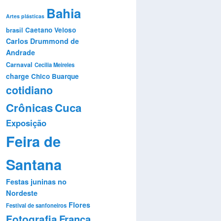
Bahia
Artes plásticas
Caetano Veloso
brasil
Carlos Drummond de
Andrade
Carnaval
Cecilia Meireles
charge
Chico Buarque
cotidiano
Crônicas
Cuca
Exposição
Feira de
Santana
Festas juninas no
Nordeste
Flores
Festival de sanfoneiros
Fotografia
França