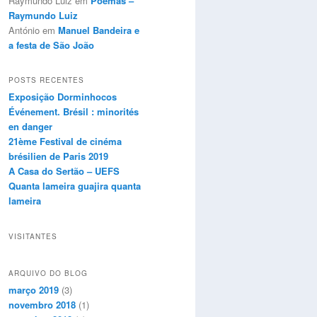
Raymundo Luiz
em
Poemas –
Raymundo Luiz
António
em
Manuel Bandeira e
a festa de São João
POSTS RECENTES
Exposição Dorminhocos
Événement. Brésil : minorités
en danger
21ème Festival de cinéma
brésilien de Paris 2019
A Casa do Sertão – UEFS
Quanta lameira guajira quanta
lameira
VISITANTES
ARQUIVO DO BLOG
março 2019
(3)
novembro 2018
(1)