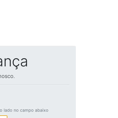
ança
nosco.
ao lado no campo abaixo