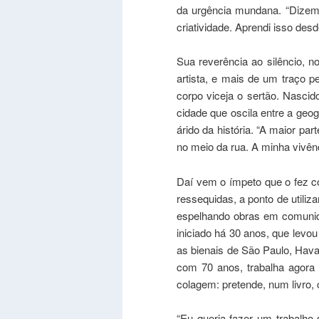
da urgência mundana. “Dizem 
criatividade. Aprendi isso des
Sua reverência ao silêncio, n
artista, e mais de um traço p
corpo viceja o sertão. Nascid
cidade que oscila entre a geogr
árido da história. “A maior pa
no meio da rua. A minha vivênc
Daí vem o ímpeto que o fez co
ressequidas, a ponto de utiliz
espelhando obras em comunidad
iniciado há 30 anos, que levo
as bienais de São Paulo, Hava
com 70 anos, trabalha agora
colagem: pretende, num livro, 
“Eu queria fazer um trabalho 