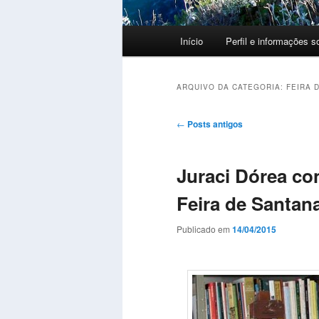
Menu
Início
Perfil e informações s
principal
ARQUIVO DA CATEGORIA:
FEIRA 
Navegação
←
Posts antigos
de
posts
Juraci Dórea con
Feira de Santan
Publicado em
14/04/2015