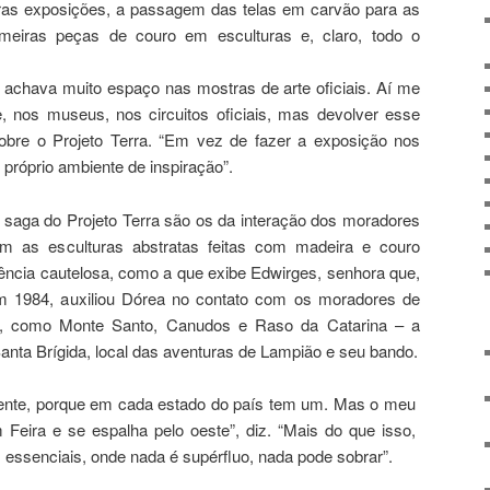
ras exposições, a passagem das telas em carvão para as
rimeiras peças de couro em esculturas e, claro, todo o
 achava muito espaço nas mostras de arte oficiais. Aí me
 nos museus, nos circuitos oficiais, mas devolver esse
 sobre o Projeto Terra. “Em vez de fazer a exposição nos
próprio ambiente de inspiração”.
 saga do Projeto Terra são os da interação dos moradores
m as esculturas abstratas feitas com madeira e couro
ência cautelosa, como a que exibe Edwirges, senhora que,
 em 1984, auxiliou Dórea no contato com os moradores de
o, como Monte Santo, Canudos e Raso da Catarina – a
anta Brígida, local das aventuras de Lampião e seu bando.
gente, porque em cada estado do país tem um. Mas o meu
eira e se espalha pelo oeste”, diz. “Mais do que isso,
 essenciais, onde nada é supérfluo, nada pode sobrar”.