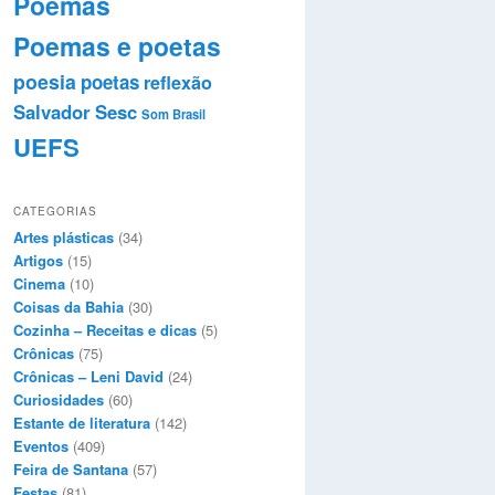
Poemas
Poemas e poetas
poesia
poetas
reflexão
Salvador
Sesc
Som Brasil
UEFS
CATEGORIAS
Artes plásticas
(34)
Artigos
(15)
Cinema
(10)
Coisas da Bahia
(30)
Cozinha – Receitas e dicas
(5)
Crônicas
(75)
Crônicas – Leni David
(24)
Curiosidades
(60)
Estante de literatura
(142)
Eventos
(409)
Feira de Santana
(57)
Festas
(81)