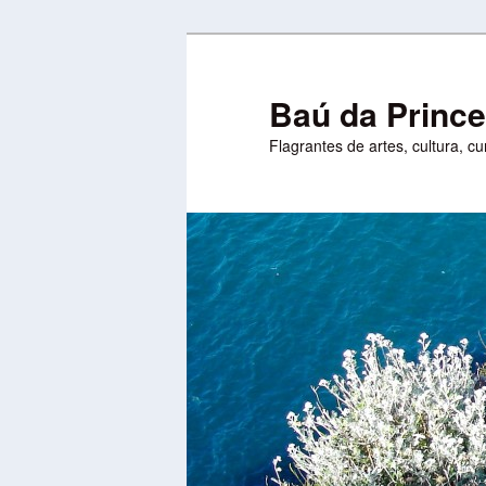
Pular
Pular
para
para
o
o
Baú da Princ
conteúdo
conteúdo
Flagrantes de artes, cultura, c
principal
secundário