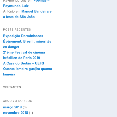
Raymundo Luiz
em
Poemas –
Raymundo Luiz
António
em
Manuel Bandeira e
a festa de São João
POSTS RECENTES
Exposição Dorminhocos
Événement. Brésil : minorités
en danger
21ème Festival de cinéma
brésilien de Paris 2019
A Casa do Sertão – UEFS
Quanta lameira guajira quanta
lameira
VISITANTES
ARQUIVO DO BLOG
março 2019
(3)
novembro 2018
(1)