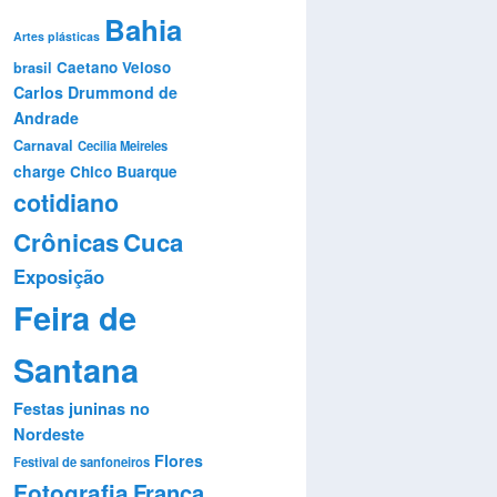
Bahia
Artes plásticas
Caetano Veloso
brasil
Carlos Drummond de
Andrade
Carnaval
Cecilia Meireles
charge
Chico Buarque
cotidiano
Crônicas
Cuca
Exposição
Feira de
Santana
Festas juninas no
Nordeste
Flores
Festival de sanfoneiros
Fotografia
França