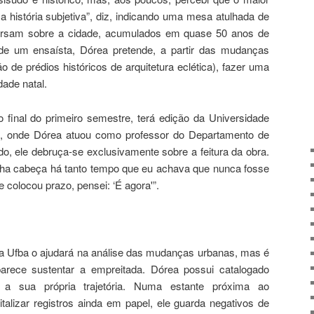
 história subjetiva”, diz, indicando uma mesa atulhada de
 versam sobre a cidade, acumulados em quase 50 anos de
 de um ensaísta, Dórea pretende, a partir das mudanças
o de prédios históricos de arquitetura eclética), fazer uma
dade natal.
o final do primeiro semestre, terá edição da Universidade
a, onde Dórea atuou como professor do Departamento de
do, ele debruça-se exclusivamente sobre a feitura da obra.
nha cabeça há tanto tempo que eu achava que nunca fosse
e colocou prazo, pensei: ‘É agora'”.
la Ufba o ajudará na análise das mudanças urbanas, mas é
parece sustentar a empreitada. Dórea possui catalogado
e a sua própria trajetória. Numa estante próxima ao
talizar registros ainda em papel, ele guarda negativos de