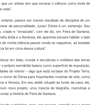
que um artista tem que encarar o silêncio como fonte de
de cedo”.
o entanto, parece ser menos resultado da disciplina de um
erene de personalidade. Juraci Dórea é um sertanejo. Seu
o, criado e “enraizado”, com ele diz, em Feira de Santana,
afia árida e a litorânea, ele aparenta sempre habitar o lado
rte da minha infância passei vendo os vaqueiros, as boiadas
ia foi em cima dessa cultura”.
locar em telas, murais e esculturas o cotidiano das terras
ar o próprio semiárido baiano como superfície de exposição,
es do interior – algo que está na base do Projeto Terra,
u o nome de Dórea para importantes mostras de arte, como
na e Veneza. Em seu ateliê, situado ao fundo da casa, ele,
 num novo projeto, uma mescla de biografia, memórias e
contar a história de Feira de Santana.
sisudo e histórico, mas, aos poucos, percebi que o maior