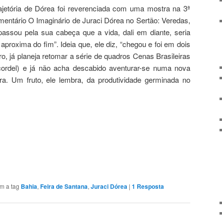
jetória de Dórea foi reverenciada com uma mostra na 3ª
entário O Imaginário de Juraci Dórea no Sertão: Veredas,
 passou pela sua cabeça que a vida, dali em diante, seria
proxima do fim”. Ideia que, ele diz, “chegou e foi em dois
ro, já planeja retomar a série de quadros Cenas Brasileiras
cordel) e já não acha descabido aventurar-se numa nova
ra. Um fruto, ele lembra, da produtividade germinada no
m a tag
Bahia
,
Feira de Santana
,
Juraci Dórea
|
1
Resposta