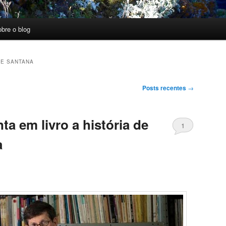
obre o blog
DE SANTANA
Posts recentes
→
ta em livro a história de
1
a