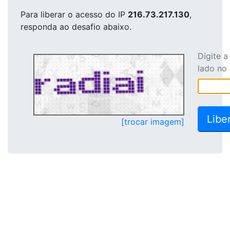
Para liberar o acesso
do IP
216.73.217.130
,
responda ao desafio abaixo.
Digite 
lado no
[trocar imagem]