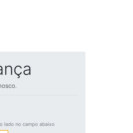
ança
nosco.
ao lado no campo abaixo