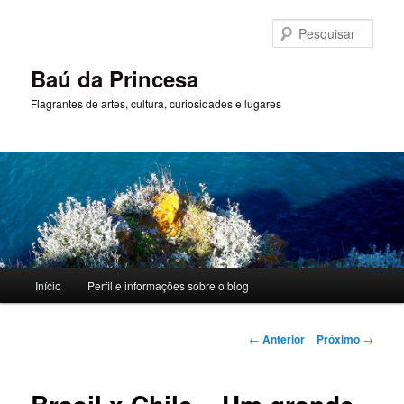
Pular
para
Pesqu
o
conteúdo
Baú da Princesa
principal
Flagrantes de artes, cultura, curiosidades e lugares
Menu
Início
Perfil e informações sobre o blog
principal
Navegação
←
Anterior
Próximo
→
de
posts