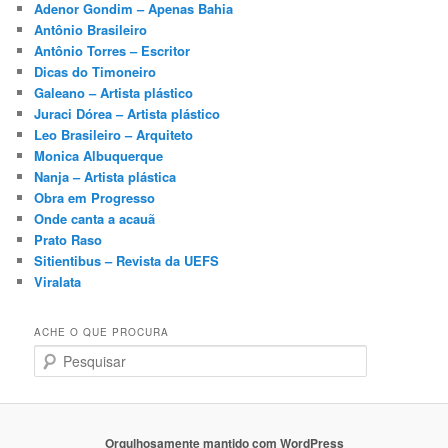
Adenor Gondim – Apenas Bahia
Antônio Brasileiro
Antônio Torres – Escritor
Dicas do Timoneiro
Galeano – Artista plástico
Juraci Dórea – Artista plástico
Leo Brasileiro – Arquiteto
Monica Albuquerque
Nanja – Artista plástica
Obra em Progresso
Onde canta a acauã
Prato Raso
Sitientibus – Revista da UEFS
Viralata
ACHE O QUE PROCURA
P
e
s
q
u
Orgulhosamente mantido com WordPress