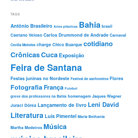
TAGS
Bahia
Antônio Brasileiro
brasil
Artes plásticas
Carlos Drummond de Andrade
Caetano Veloso
Carnaval
cotidiano
charge
Chico Buarque
Cecilia Meireles
Crônicas
Cuca
Exposição
Feira de Santana
Festas juninas no Nordeste
Flores
Festival de sanfoneiros
Fotografia
França
Futebol
Jaques Wagner
homenagem
greve dos professores na Bahia
Leni David
Lançamento de livro
Juraci Dórea
Literatura
Luís Pimentel
Maria Bethania
Música
Martha Medeiros