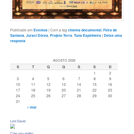
Publicado em
Eventos
|
Com a tag
cinema documental
,
Feira de
Santana
,
Juraci Dórea
,
Projeto Terra
,
Tuna Espinheira
|
Deixe uma
resposta
AGOSTO 2026
S
T
Q
Q
S
S
D
1
2
3
4
5
6
7
8
9
10
11
12
13
14
15
16
17
18
19
20
21
22
23
24
25
26
27
28
29
30
31
« mar
Leni David
Criar seu atalho