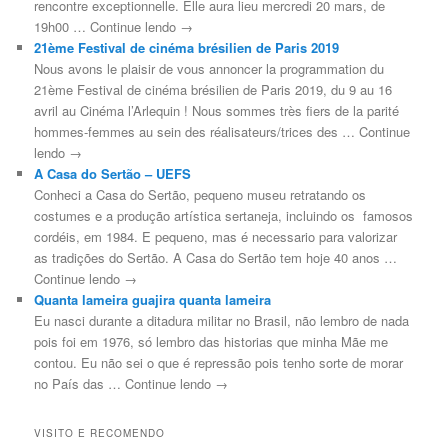
rencontre exceptionnelle. Elle aura lieu mercredi 20 mars, de
19h00 … Continue lendo →
21ème Festival de cinéma brésilien de Paris 2019
Nous avons le plaisir de vous annoncer la programmation du
21ème Festival de cinéma brésilien de Paris 2019, du 9 au 16
avril au Cinéma l’Arlequin ! Nous sommes très fiers de la parité
hommes-femmes au sein des réalisateurs/trices des … Continue
lendo →
A Casa do Sertão – UEFS
Conheci a Casa do Sertão, pequeno museu retratando os
costumes e a produção artística sertaneja, incluindo os famosos
cordéis, em 1984. E pequeno, mas é necessario para valorizar
as tradições do Sertão. A Casa do Sertão tem hoje 40 anos …
Continue lendo →
Quanta lameira guajira quanta lameira
Eu nasci durante a ditadura militar no Brasil, não lembro de nada
pois foi em 1976, só lembro das historias que minha Mãe me
contou. Eu não sei o que é repressão pois tenho sorte de morar
no País das … Continue lendo →
VISITO E RECOMENDO