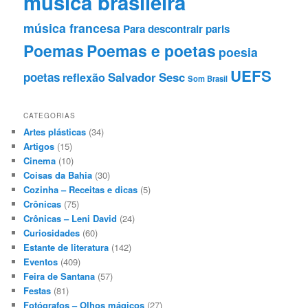
música brasileira
música francesa
Para descontrair
paris
Poemas
Poemas e poetas
poesia
UEFS
poetas
Salvador
Sesc
reflexão
Som Brasil
CATEGORIAS
Artes plásticas
(34)
Artigos
(15)
Cinema
(10)
Coisas da Bahia
(30)
Cozinha – Receitas e dicas
(5)
Crônicas
(75)
Crônicas – Leni David
(24)
Curiosidades
(60)
Estante de literatura
(142)
Eventos
(409)
Feira de Santana
(57)
Festas
(81)
Fotógrafos – Olhos mágicos
(27)