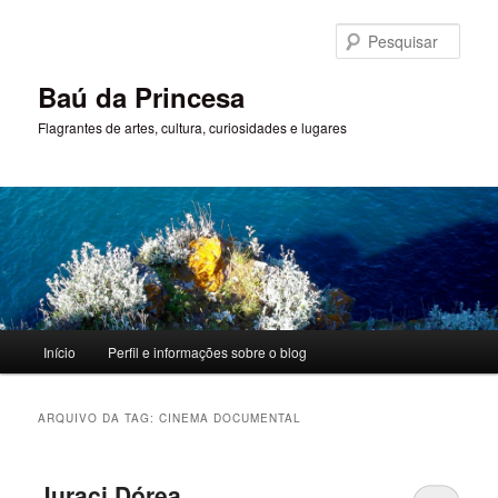
Pular
Pular
para
para
Pesqu
o
o
conteúdo
conteúdo
Baú da Princesa
principal
secundário
Flagrantes de artes, cultura, curiosidades e lugares
Menu
Início
Perfil e informações sobre o blog
principal
ARQUIVO DA TAG:
CINEMA DOCUMENTAL
Juraci Dórea