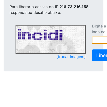
Para liberar o acesso
do IP
216.73.216.158
,
responda ao desafio abaixo.
Digite 
lado no
[trocar imagem]