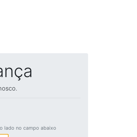
ança
nosco.
ao lado no campo abaixo