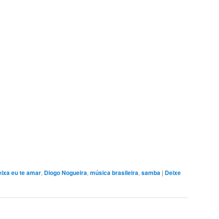
ixa eu te amar
,
Diogo Nogueira
,
música brasileira
,
samba
|
Deixe