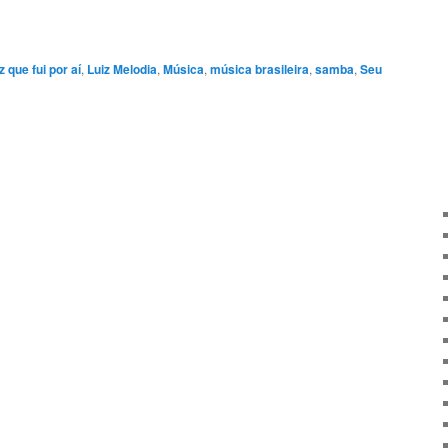
z que fui por aí
,
Luiz Melodia
,
Música
,
música brasileira
,
samba
,
Seu