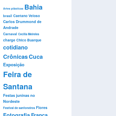
Bahia
Artes plásticas
Caetano Veloso
brasil
Carlos Drummond de
Andrade
Carnaval
Cecilia Meireles
charge
Chico Buarque
cotidiano
Crônicas
Cuca
Exposição
Feira de
Santana
Festas juninas no
Nordeste
Flores
Festival de sanfoneiros
Fotografia
França