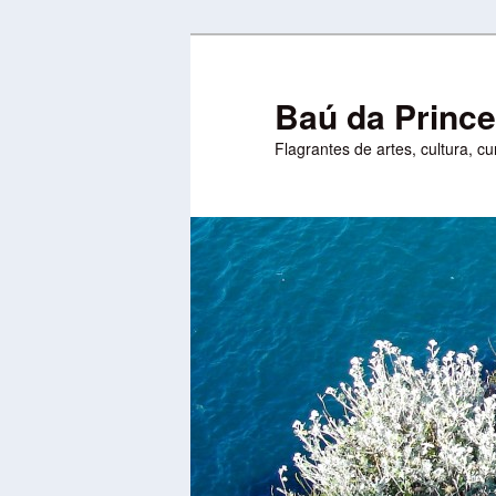
Pular
Pular
para
para
o
o
Baú da Princ
conteúdo
conteúdo
Flagrantes de artes, cultura, c
principal
secundário