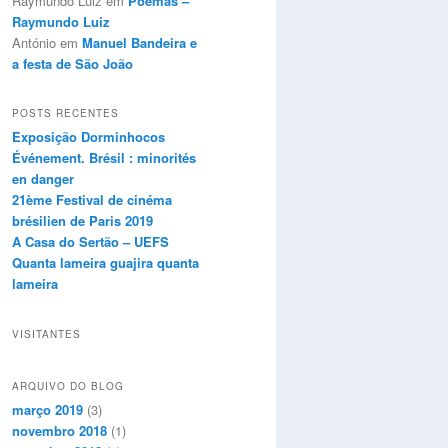
Raymundo Luiz
em
Poemas –
Raymundo Luiz
António
em
Manuel Bandeira e
a festa de São João
POSTS RECENTES
Exposição Dorminhocos
Événement. Brésil : minorités
en danger
21ème Festival de cinéma
brésilien de Paris 2019
A Casa do Sertão – UEFS
Quanta lameira guajira quanta
lameira
VISITANTES
ARQUIVO DO BLOG
março 2019
(3)
novembro 2018
(1)