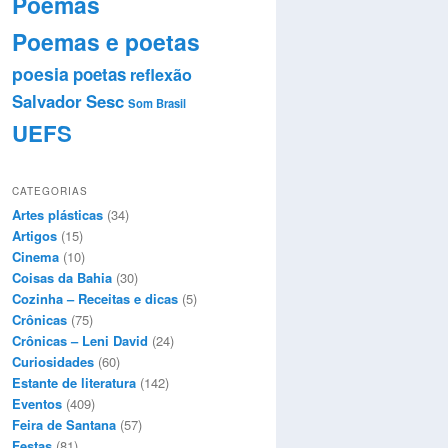
Poemas
Poemas e poetas
poesia
poetas
reflexão
Salvador
Sesc
Som Brasil
UEFS
CATEGORIAS
Artes plásticas
(34)
Artigos
(15)
Cinema
(10)
Coisas da Bahia
(30)
Cozinha – Receitas e dicas
(5)
Crônicas
(75)
Crônicas – Leni David
(24)
Curiosidades
(60)
Estante de literatura
(142)
Eventos
(409)
Feira de Santana
(57)
Festas
(81)