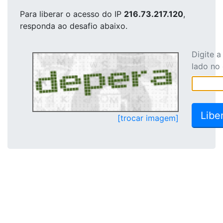
Para liberar o acesso
do IP
216.73.217.120
,
responda ao desafio abaixo.
Digite 
lado no
[trocar imagem]