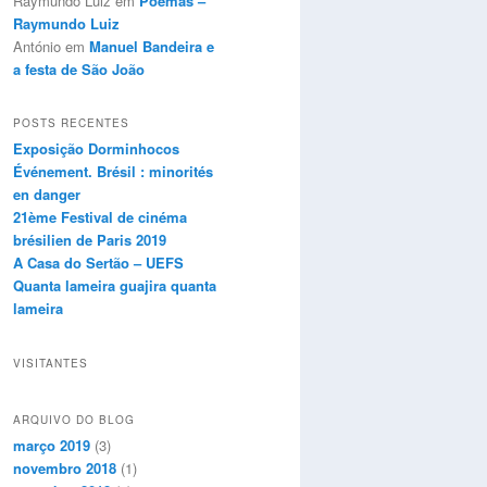
Raymundo Luiz
em
Poemas –
Raymundo Luiz
António
em
Manuel Bandeira e
a festa de São João
POSTS RECENTES
Exposição Dorminhocos
Événement. Brésil : minorités
en danger
21ème Festival de cinéma
brésilien de Paris 2019
A Casa do Sertão – UEFS
Quanta lameira guajira quanta
lameira
VISITANTES
ARQUIVO DO BLOG
março 2019
(3)
novembro 2018
(1)