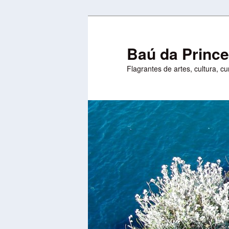
Pular
Pular
para
para
o
o
Baú da Princ
conteúdo
conteúdo
Flagrantes de artes, cultura, c
principal
secundário