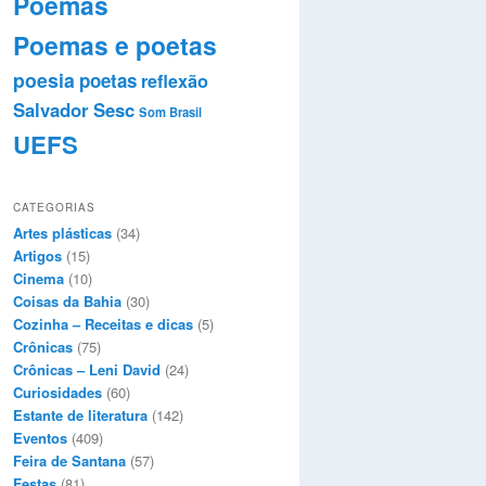
Poemas
Poemas e poetas
poesia
poetas
reflexão
Salvador
Sesc
Som Brasil
UEFS
CATEGORIAS
Artes plásticas
(34)
Artigos
(15)
Cinema
(10)
Coisas da Bahia
(30)
Cozinha – Receitas e dicas
(5)
Crônicas
(75)
Crônicas – Leni David
(24)
Curiosidades
(60)
Estante de literatura
(142)
Eventos
(409)
Feira de Santana
(57)
Festas
(81)