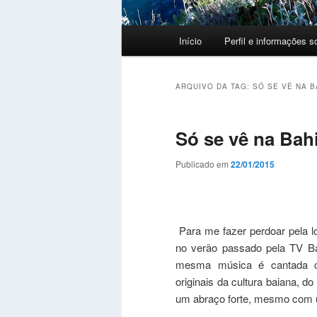
Menu
Início
Perfil e informações s
principal
ARQUIVO DA TAG:
SÓ SE VÊ NA B
Só se vê na Ba
Publicado em
22/01/2015
Para me fazer perdoar pela lo
no verão passado pela TV Ba
mesma música é cantada com
originais da cultura baiana, do
um abraço forte, mesmo com 