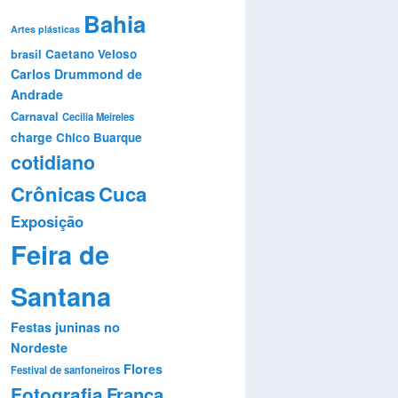
Bahia
Artes plásticas
Caetano Veloso
brasil
Carlos Drummond de
Andrade
Carnaval
Cecilia Meireles
charge
Chico Buarque
cotidiano
Crônicas
Cuca
Exposição
Feira de
Santana
Festas juninas no
Nordeste
Flores
Festival de sanfoneiros
Fotografia
França