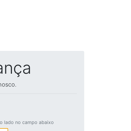
ança
nosco.
ao lado no campo abaixo